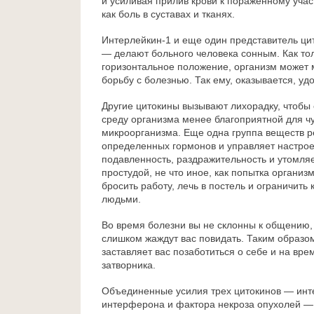
и усиливая прилив крови к пораженному учас
как боль в суставах и тканях.
Интерлейкин-1 и еще один представитель ц
— делают больного человека сонным. Как то
горизонтальное положение, организм может 
борьбу с болезнью. Так ему, оказывается, удо
Другие цитокины вызывают лихорадку, чтобы
среду организма менее благоприятной для ч
микроорганизма. Еще одна группа веществ р
определенных гормонов и управляет настрое
подавленность, раздражительность и утомля
простудой, не что иное, как попытка организм
бросить работу, лечь в постель и ограничить 
людьми.
Во время болезни вы не склонны к общению
слишком жаждут вас повидать. Таким образо
заставляет вас позаботиться о себе и на вре
затворника.
Объединенные усилия трех цитокинов — инт
интерферона и фактора некроза опухолей —