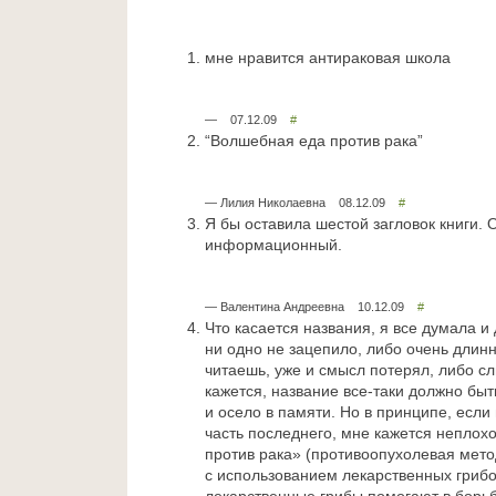
мне нравится антираковая школа
— 07.12.09
#
“Волшебная еда против рака”
— Лилия Николаевна 08.12.09
#
Я бы оставила шестой загловок книги. 
информационный.
— Валентина Андреевна 10.12.09
#
Что касается названия, я все думала и 
ни одно не зацепило, либо очень длинн
читаешь, уже и смысл потерял, либо с
кажется, название все-таки должно быт
и осело в памяти. Но в принципе, если 
часть последнего, мне кажется неплох
против рака» (противоопухолевая мето
с использованием лекарственных грибо