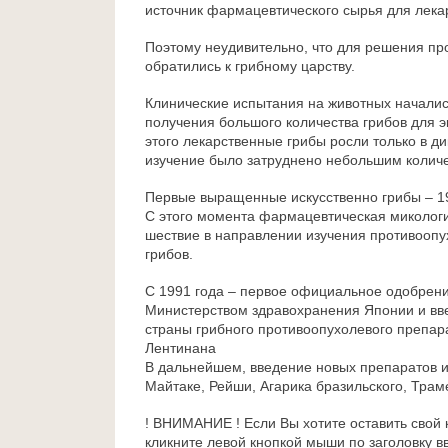
источник фармацевтического сырья для лека
Поэтому неудивительно, что для решения пр
обратились к грибному царству.
Клинические испытания на животных началис
получения большого количества грибов для э
этого лекарственные грибы росли только в ди
изучение было затруднено небольшим колич
Первые выращенные искусственно грибы – 19
С этого момента фармацевтическая микологи
шествие в направлении изучения противооп
грибов.
С 1991 года – первое официальное одобрен
Министерством здравохранения Японии и в
страны грибного противоопухолевого препар
Лентинана
В дальнейшем, введение новых препаратов из
Майтаке, Рейши, Агарика бразильского, Тра
! ВНИМАНИЕ ! Если Вы хотите оставить свой 
кликните левой кнопкой мыши по заголовку в