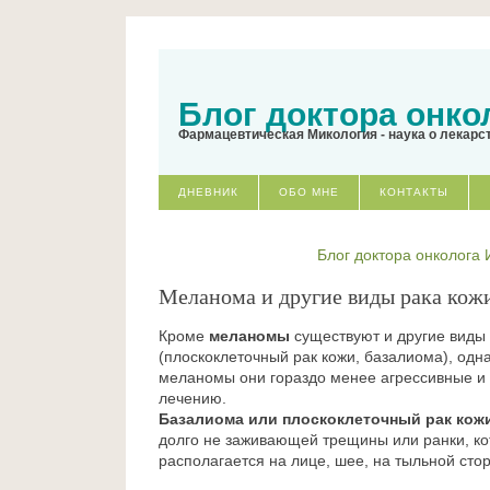
Блог доктора онко
Фармацевтическая Микология - наука о лекарс
ДНЕВНИК
ОБО МНЕ
КОНТАКТЫ
Блог доктора онколога
Меланома и другие виды рака кож
Кроме
меланомы
существуют и другие виды
(плоскоклеточный рак кожи, базалиома), одна
меланомы они гораздо менее агрессивные и
лечению.
Базалиома или плоскоклеточный рак кож
долго не заживающей трещины или ранки, к
располагается на лице, шее, на тыльной сто